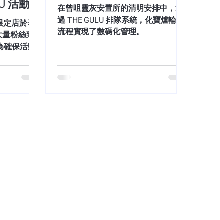
LU 活動短
的體驗下，維持最優坪效？一旦現場湧現
Content），
在曾咀靈灰安置所的清明安排中，透
不當極易引發顧客衝突，導致門市放棄率
 個預約名
過 THE GULU 排隊系統，化寶爐輪候
up 限定店於旺
，甚至損害品牌商譽。 THE GULU 「寵物友
流程實現了數碼化管理。
引大量粉絲到
rTech 工具實現智慧分流 為了協助獲批食
為確保活動
的商業效益，THE GULU 於 7 月 9
觀體驗，主
方位方案： 精準標籤（Tagging）與線
U 的線上預約
APP 內增設專屬「寵物友善」專區，讓全港毛
 GULU 系
、攞飛時一目了然，實現高轉化的流量精
前於網上完
難？】從合和、西九逼
C）。 線下 Kiosk 與後台自動化分
場時段。系
用 O2O 智慧分流拯
活動主辦方
流程及使用
I
時觀察及管
500 個預
 Economy）當道的今天，「排隊」往往被
預約機制，
慎，它同時也是摧毀品牌商譽的「定時炸
隊時間，輕
再度將「排隊管理」推上風口浪尖：西九
體人流管理
人氣展覽吸引大批市民，導致現場逼爆、市
閃店
兩小時才能入場，怨聲載道；而灣仔合和
中，最常見的痛點
陀螺引發混亂，主辦方因提早截龍而一度