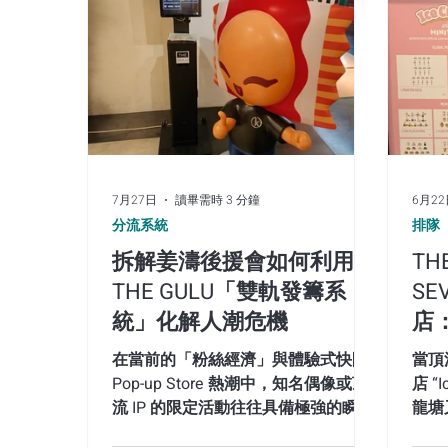
7月27日
讀畢需時 3 分鐘
6月2
分流系統
排隊
拆解姜濤後援會如何利用
TH
THE GULU「雙軌發籌系
SE
統」化解人潮危機
店
群
在當前的「粉絲經濟」與體驗式快閃
當頂
Pop-up Store 熱潮中，知名偶像或頂
店 “I
流 IP 的限定活動往往具備極強的瞬間
龍塘
人潮爆發力。由姜濤香港後援會主辦
會湧