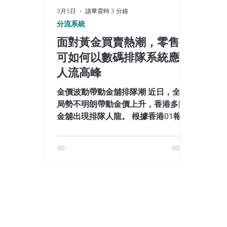
報名，或在現場使用我們的智能
在店
3月5日
讀畢需時 3 分鐘
Kiosk 互動機即時取票。系統自動根
除排
分流系統
據 N 班、K1、K2 及 K3 等不同組別進
蹤：
行精確分流，確保挑戰站運作井然有
態，
面對黃金買賣熱潮，零售業
序。 2. 即時跳號通知，釋放家長時間
不再
可如何以數碼排隊系統應對
會場鄰近「霸王茶姬」及 Venchi 等熱
效疏
人流高峰
門商店，家長取票後，只需留意手機
場或
或現場大屏幕的即時號碼更新，即可
有序
金價波動帶動金舖排隊潮 近日，全球
帶小朋友在商場內逛街
當顧
局勢不明朗帶動金價上升，香港多間
們更
金舖出現排隊人龍。 根據香港01報
與成
道，位於油麻地的金舖曾出現接近二
十人的排隊人龍，顧客平均需要等候
約半小時才能進店進行交易。排隊的
市民不只包括想買金的投資者，也有
不少人選擇趁金價理想時出售金器套
現。 有市民表示，自己一直有投資黃
金的習慣，即使近期局勢緊張，投資
策略仍然維持不變： 過完年有啲利是
錢就嚟買啲金，唔會話因為突然升好