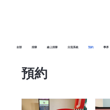
主頁
廣告宣傳
全部
排隊
線上排隊
分流系統
預約
學界
預約