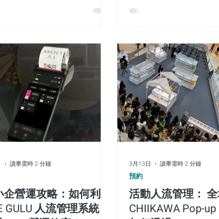
流控管與排隊動線挑戰。 傳統的
雙贏價值。今天，我們正
而，當高熱度體驗活動為商
店排隊往往伴隨著「粉絲徹夜留
代的產品功能升級——全新 “S
怨」，並將體驗區的「排隊
現場擁擠混亂、影響其他商戶、
Wall”（社交牆）功能 矚
實質銷量（ROI），成了主
體驗不佳」等痛點。但在這次活
麼是 “Social Wall”？ 解
實，商業及營運都會面對挑
，主辦方選擇與 THE GULU 深度
留存率 (Retention Rat
痛點 等候時間過長導致「無形流失（
，交出了一份智慧人流管理的完
對於大部分餐飲、排隊及
面會與遊戲試玩往往需要長達 
範。 💡 核心策略：線上+線下
能型 App 而言，核心的
Marketing Gorilla
場「硬等」會產生高昂的情
線排隊系統」 為了解決粉絲「驚
是用戶「即用即走」，難
7月13日
讀畢需時 2 分鐘
意願。 場域動線擁擠與體驗
先知派完飛」以及「企喺度乾等
生命週期價值（LTV）。
940 間寵物友
區門口時，容易造成動線阻
鐘」的焦慮，THE GULU 部署了
在需要排隊或落單的一刻
低了消費者拍照打卡的整體
港餐飲業如何靠
的 O2O 解決方案： 現場自助取
App，完成交易後便隨即離
線下點）： 粉絲到達又一城 LG2
GULU 推出 “Social Wal
分流破局、提升 ROI
，可透過 THE GULU 自助售票機
略，正是要打造一個 Commu
領取設計精美的實體票券（附專
driven（社群驅動） 的
隨著政府放寬並陸續批出容許
日
讀畢需時 2 分鐘
3月13日
讀畢需時 2 分鐘
QR Code），兼具儀式感與收藏價
底顛覆傳統 O2O 營銷模
仔區更錄得逾百間食肆獲批），「
預約
 手機智能綁定（線上線下無縫銜
限制： 由單純的排隊、取
從微型小眾市場，演變成餐
 粉絲只需打開 THE GULU APP
式化升級為高活力、高黏
小企營運攻略：如何利用
活動人流管理： 
對於餐飲決策者而言，毛孩
實體票上的 QR Code，即可將其
化社群平台」。 承載多元
E GULU 人流管理系統，
CHIIKAWA Pop-up S
效帶動非高峰期的生意。然
為電子票。此後，粉絲便能離開
商戶、品牌與用戶的內容