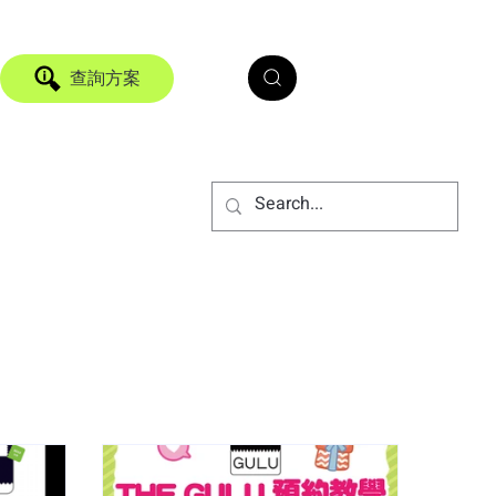
查詢方案
何利用 THE
發籌系統」化解人潮危機
閃 Pop-up Store 熱潮中，知名偶像
往具備極強的瞬間人潮爆發力。由姜濤香港後
年 Charity Store」限定快閃店 - mini
 2026 年 7 月 24 日在尖沙咀新港中心正式
粉絲於短時間內湧入核心商業區，主辦方
人流管理壓力。若處理不當，瞬間暴增的