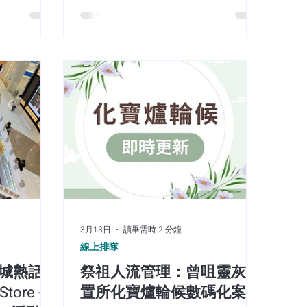
式迎來劃時
流、實時數據監控，成功在瞬間高併
場帶來龐大人潮時，如何避免「人潮變民
ocial
發流量下維持秩序，完美示範如何將
流量」成功轉化為周邊餐飲及零售商戶的
目亮相！ 什
追星熱潮轉化為安全、高轉化的 O2O
辦方與商場營運者的核心課題。 但處於現
鎖功能型 App
商場節慶營銷！
戰：體驗式快閃活動的「流量變現」三大
e) 的戰略戰術
Drop-off Rate）」： 熱門 IP 見
零售類的功
60 至 90 分鐘的排隊等候。消費者在現
商業挑戰往往
緒成本，大幅降低其後續在商場內的消費
以拉高用戶
感下降： 當大量人潮集中於商場中庭或展
用家往往只有
善餐廳正式登場！拆解香
塞，不僅影響周邊固定商戶的營業，亦降
才會打開
「寵物經濟」結合智慧
開。 THE
l” 的核心策
 與 Retention？
nity-
核心功能，徹
狗隻進入的食肆（940間）名單（當中灣
3月13日
讀畢需時 2 分鐘
式： 打破工具
寵物友善（Pet-Friendly）」已正式
線上排隊
票工具，格
飲業不可忽視的全新藍海與營收增長點。
性的「生活
全城熱話
祭祖人流管理：曾咀靈灰安
家長擁有更高的消費意願與高黏性，能有
內容： 透過
tore -
置所化寶爐輪候數碼化案例
而，隨之而來的營運挑戰不容忽視：如何
共創