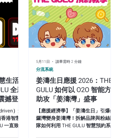
、安全隱患，甚至因等待時間過長而損害
商業挑戰：粉絲快閃店的「極端流量衝
發安全性與民怨： 尖沙咀廣東道屬於高人
口聚集排隊，會堵塞商場通道及周邊行人
並降低一般消費者的到訪意願。 無效等
f Rate）： 若缺乏精準的時間管理，粉絲需
等待，會產生極高的情緒疲勞，進而降低入館後
員與公眾場次）的權限校驗難題
5月11日
讀畢需時 2 分鐘
戰】任天堂《耀西》活
分流系統
智慧生活
姜濤生日應援 2026：THE
打卡潮！拆解 THE
LU 全新
GULU 如何以 O2O 智能方案
O2O 智慧分流與商場生
” 震撼登
助攻「姜濤灣」盛事
re）與大型 IP 體驗活動成為各大商場吸引人
riven）解
【應援經濟學】「姜濤生日」引爆銅
一城 LG2 層舉辦的 Nintendo
引領香港智慧生
鑼灣變身姜濤灣！拆解品牌與粉絲團
議的圖鑑》試玩活動 (展覽至7月31日），再
LU 一直致力
隊如何利用 THE GULU 智慧預約系統
號召力。活動結合了試玩體驗、期間限定店及
與用戶創造
化解人海危機。透過彈性時段配額控
家庭客、IP 粉絲與年輕消費族群。 然