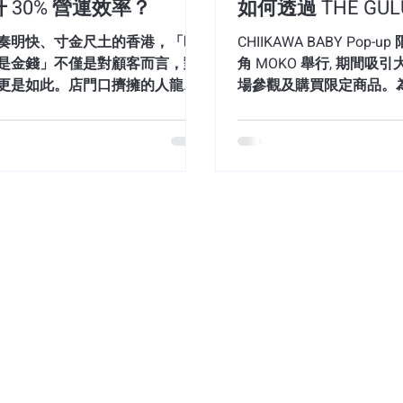
 30% 營運效率？
如何透過 THE GU
在平衡一般顧客與寵物主人
的現場，一邊在商場 Shopping，
（UGC，User Generated 
攜帶寵物的客群，派飛分流
時間處理 22,500
放心地等待 APP 的實時 APP
無
奏明快、寸金尺土的香港，「時
CHIIKAWA BABY Pop-
（Drop-off Rate）急升
h 推送
額？
是金錢」不僅是對顧客而言，對
角 MOKO 舉行, 期間吸
善」功能正式上線 ! 透過 Ma
更是如此。店門口擠擁的人龍雖
場參觀及購買限定商品。
肆將這個政策亮點無縫轉化為實質
氣象徵，但若處理不當，往往會
期間的人流秩序與良好參
日正式推出全新「寵物友善」全
成混亂的顧客體驗與潛在的客源
辦單位採用了 THE GUL
Marketing Gorilla
上分流：於 THE GULU 
7月6日
讀畢需時 3 分鐘
。 THE GULU 作為香港領先的一
及時段入場系統。 透過 THE
孩家長（目標客群）在搵食
人流管理營運方案，正是為中小
統，參加者可於活動開始
【排隊變公關災
準對接，降低新客獲取成本（CA
身打造的營運後盾。無論是餐
成登記，並選擇指定的入
流：店內實體
爆事件，拆解如何
零售還是服務業，我們助你低成
統亦提供自訂化介面，讓
高效率地重塑品牌競爭力。 為什
可配合品牌活動設計預約
救顧客體驗與 RO
的生意需要「人流管理系統」？
者體驗，更可以在後台即
的現場排隊模式已無法滿足現代
理。 活動期間共提供約 22,
在體驗經濟（Experience
者的需求。透過 THE GULU，商
約名額。透過時段管理與
視為人氣的象徵，但稍有不
以輕鬆實現數碼轉型，解決以下
主辦單位成功減少現場排
彈」。 近日，香港兩大熱話
痛點： 1. 提升顧客滿意度：告別
鬆營運場地流程，確保整
文化區 M+ 博物館因日本
雨淋 遙距取票功能： 顧客透過
秩序，同時優化業務成果。 在快
民需在烈日或寒風下排隊逾
 GULU APP 即可預先攞籌，無需
(Pop-up Store) 營運
商場更因發售人氣玩具爆裂