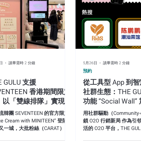
人潮容易引發現場秩序混亂
顧客體驗與品牌印象。 現實
擊」與管理痛點 現場擁堵引
流地段，若粉絲長時間在門
路，容易引發公共安全隱患，
候導致顧客流失（Drop-of
花費 2 至 3 小時在現場
Marketing Gorilla
的消費意願。 區隔客群（會
7月20日
讀畢需時 2 分鐘
2日
讀畢需時 2 分鐘
5月26日
讀畢需時 2 分鐘
【體驗式行銷實
預約
E GULU 支援
從工具型 App 到
動進駐又一城引爆
VENTEEN 香港期間限定
社群生態：THE GU
GULU 如何以 
：以「雙線排隊」實現人
功能 “Social Wall
態連動
引流與商場消費雙贏
場！
隨著快閃店（Pop-up Sto
流韓團 SEVENTEEN 的官方限定
用社群驅動（Community-d
流的「流量密碼」，近期於九龍塘又
ce Cream with MINITEEN” 登陸九
鎖 O2O 行銷新局 作為
Switch 2《耀西與不可思
又一城，大批粉絲（CARAT）將
活的 O2O 平台，THE GU
次展現了頂級 IP 的強大
入，主辦方與商場隨即面臨巨大
透過數字化轉型，為商戶
「耀西見面會」，吸引了大量