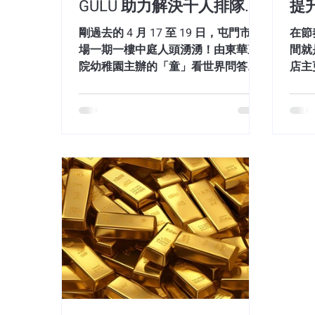
GULU 助力解決千人排隊難
提升
時在現場等待，會產生極高的情緒疲
擁擠
題
勞，進而降低入館後的消費意願。 區
一邊
剛過去的 4 月 17 至 19 日，屯門市廣
在節
隔客群（會員與公眾場次）的權限校
Pus
場一期一樓中庭人頭湧湧！由東華三
間就
驗難題
院幼稚園主辦的「童」看世界問答遊
店主
戲總決賽暨奇趣課程體驗圓滿結束。
是人
作為本次活動的官方排隊及預約合作
演變
夥伴，THE GULU 成功協助主辦單位
流失
處理了超過 1,000 名家長及小朋友的
站式
網上預約報名與現場排隊輪候，讓家
企量
長無需在熱熱鬧鬧的會場中苦苦排
飲、
隊，輕鬆享受親子時光。 🚀 THE
本、
GULU 數碼化報名方案：3 大技術亮點
麼你
在大型活動如「問答遊戲挑戰站」及
傳統
「繪本園地」中，人流量控制是成功
消費
的關鍵。THE GULU 透過以下方案，
戶可
大幅提升了活動體驗： 1. 線上與現場
三大
同步排隊 (Online & On-site Kiosk) 家
日曬
長可以選擇透過 THE GULU APP 預先
THE