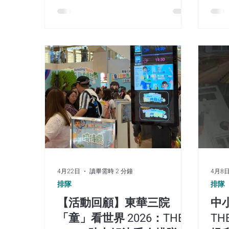
的「mini Keung's 8週年 Charity
的人
Store」限定快閃店 - mini Keung's
快閃
FOOD HALL，於 2026 年 7 月 24 日
守、
在尖沙咀新港中心正式開幕。 然而，
客戶
當數以萬計的粉絲於短時間內湧入核
動中
心商業區，主辦方與商場營運方正面
合作
臨極高的人流管理壓力。若處理不
美示
當，瞬間暴增的人潮容易引發現場秩
「雙
序混亂、安全隱患，甚至因等待時間
去到
過長而損害顧客體驗與品牌印象。 現
幾個
實商業挑戰：粉絲快閃店的「極端流
靈活
量衝擊」與管理痛點 現場擁堵引發安
票（
全性與民怨： 尖沙咀廣東道屬於高人
現場
流地段，若粉絲長時間在門口聚集排
快速
4月22日
讀畢需時 2 分鐘
4月8
隊，會堵塞商場通道及周邊行人路，
屬 
排隊
排隊
容易引發公共安全隱患，並降低一般
值。
消費者的到訪意願。 無效等候導致顧
接）：
【活動回顧】東華三院
中
客流失（Drop-off Rate）： 若缺乏精
掃描
「童」看世界 2026：THE
TH
準的時間管理，粉絲需花費 2 至 3 小
轉化