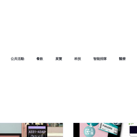
我們的服務
我們的客戶
網誌
Marketing Gorilla
公共活動
餐飲
展覽
科技
智能排隊
醫療
7月27日
讀畢需時 3 分鐘
拆解姜濤後援會如
GULU「雙軌
在當前的「粉絲經濟」與體驗式快
或頂流 IP 的限定活動往
援會主辦的「mini Keung's 8週
Keung's FOOD HALL，於
開幕。 然而，當數以萬計的
與商場營運方正面臨極高的