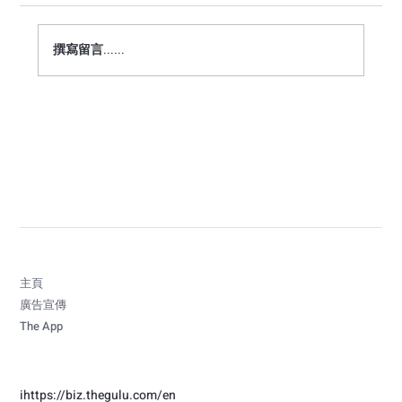
撰寫留言......
【體驗式行銷實戰】任天堂《耀西》活動
進駐又一城引爆打卡潮！拆解 THE GULU
如何以 O2O 智慧分流與商場生態連動
主頁
廣告宣傳
The App
i
https://biz.thegulu.com/en