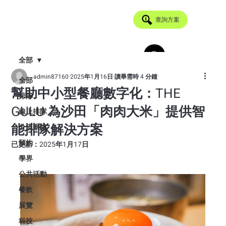
查詢方案
全部
admin87160
2025年1月16日
讀畢需時 4 分鐘
全部
幫助中小型餐廳數字化：THE
排隊
GULU 為沙田「肉肉大米」提供智
線上排隊
能排隊解決方案
分流系統
預約
已更新：
2025年1月17日
學界
公共活動
餐飲
展覽
科技