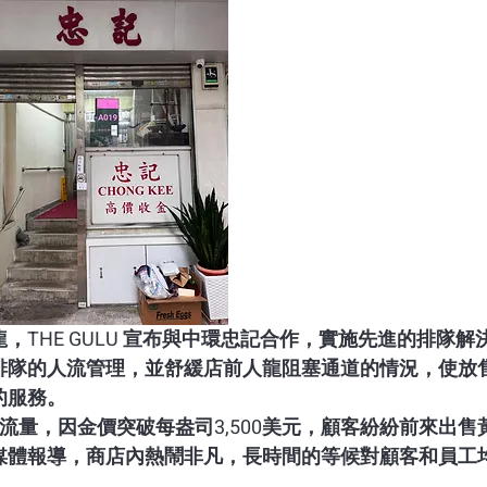
THE GULU 宣布與中環忠記合作，實施先進的排隊解
排隊的人流管理，並舒緩店前人龍阻塞通道的情況，使放
的服務。
流量，因金價突破每盎司3,500美元，顧客紛紛前來出售
媒體報導，商店內熱鬧非凡，長時間的等候對顧客和員工