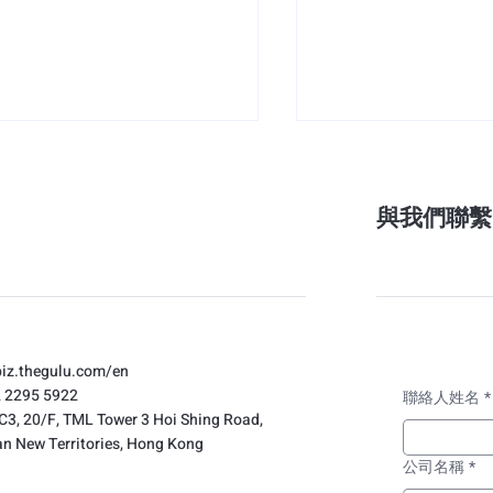
與我們聯繫
體驗式行銷實戰】任天堂
940 間寵物友善餐
耀西》活動進駐又一城引爆
場！拆解香港餐飲
biz.thegulu.com/en
2 2295 5922
潮！拆解 THE GULU 如何
「寵物經濟」結合
聯絡人姓名
*
 C3, 20/F, TML Tower 3 Hoi Shing Road,
O2O 智慧分流與商場生態連
局、提升 ROI 與 Ret
n New Territories, Hong Kong
公司名稱
*