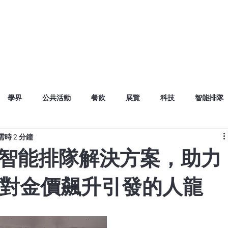
我們的服務
我們的客戶
網誌
學界
公共活動
餐飲
展覽
科技
智能排隊
時 2 分鐘
 推出智能排隊解決方案，助力
對金價飆升引發的人龍