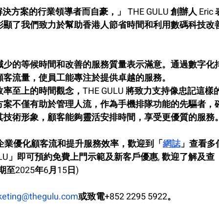
排隊解決方案的行業領導者而自豪，」
 THE GULU 創辦人 Eric
彰顯了我們致力於幫助香港人節省時間和利用數碼科技改
」
減少的等候時間和改善的服務質量表示滿意。通過數字化
顧客流量，使員工能專注於提供卓越的服務。
至上的時間觀念，THE GULU 將致力支持像忠記這樣
方案不僅有助於管理人流，作為手機排隊功能的先驅者，
其技術形象，顧客能夠靈活安排時間，享受更優質的服務
何協助企業優化顧客流和提升服務效率，歡迎到「
網誌
」查看多
LU」即可預約免費上門示範及新客戶優惠, 歡迎了解及查
2025年6月15日)
keting@thegulu.com
或致電+852 2295 5922。