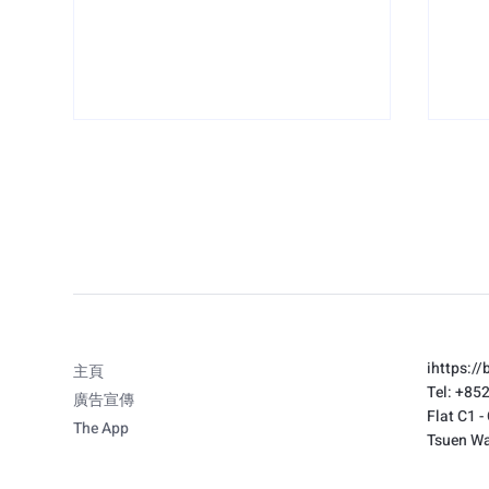
拆解姜濤後援會如何利用 THE
【
GULU「雙軌發籌系統」化解
《
i
https://
主頁
Tel: +85
人潮危機
打卡
廣告宣傳
Flat C1 -
以 
The App
Tsuen Wa
動