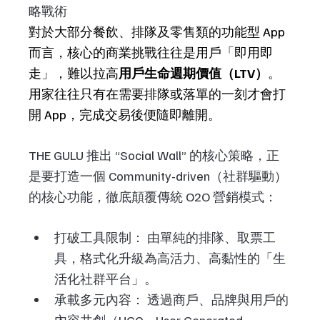
略戰術
對於大部分餐飲、排隊及零售類的功能型 App 
而言，核心的商業挑戰往往是用戶「即用即
走」，難以拉高
用戶生命週期價值（LTV）
。
用家往往只有在需要排隊或落單的一刻才會打
開 App，完成交易後便隨即離開。
THE GULU 推出 “Social Wall” 的核心策略，正
是要打造一個 Community-driven（社群驅動） 
的核心功能，徹底顛覆傳統 O2O 營銷模式：
打破工具限制： 由單純的排隊、取票工
具，格式化升級為高活力、高黏性的「生
活化社群平台」。
承載多元內容： 透過商戶、品牌與用戶的
內容共創（UGC，User Generated 