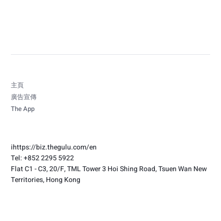
跑」合作變成跨界商機！
主頁
廣告宣傳
The App
i
https://biz.thegulu.com/en
Tel: +852 2295 5922
Flat C1 - C3, 20/F, TML Tower 3 Hoi Shing Road, Tsuen Wan New
Territories, Hong Kong