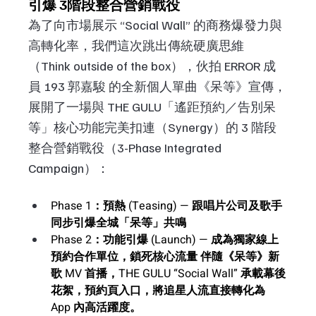
引爆 3階段整合營銷戰役
為了向市場展示 “Social Wall” 的商務爆發力與
高轉化率，我們這次跳出傳統硬廣思維
（Think outside of the box），伙拍 ERROR 成
員 193 郭嘉駿 的全新個人單曲《呆等》宣傳，
展開了一場與 THE GULU「遙距預約／告別呆
等」核心功能完美扣連（Synergy）的 3 階段
整合營銷戰役（3-Phase Integrated 
Campaign）：
Phase 1：預熱 (Teasing) — 跟唱片公司及歌手
同步引爆全城「呆等」共鳴
Phase 2：功能引爆 (Launch) — 成為獨家線上
預約合作單位，鎖死核心流量
 伴隨《呆等》新
歌 MV 首播，THE GULU “Social Wall” 承載幕後
花絮
，預約頁入口
，將追星人流直接轉化為 
App 內高活躍度。