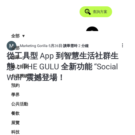
查詢方案
全部
Marketing Gorilla
5月26日
讀畢需時 2 分鐘
全部
從工具型 App 到智慧生活社群生
排隊
態：THE GULU 全新功能 “Social
線上排隊
Wall” 震撼登場！
分流系統
預約
學界
公共活動
餐飲
展覽
科技